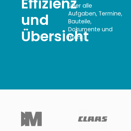
Effizienz
über alle
Aufgaben, Termine,
und
Bauteile,
Dokumente und
Übersicht
mehr.