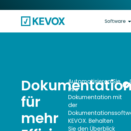
Software
Dokumentation
Automatisieren Sie
Ihre
für
Dokumentation mit
der
mehr
Dokumentationssoftw
KEVOX. Behalten
Sie den Überblick