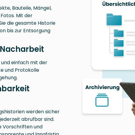
ekte, Bauteile, Mängel,
Fotos. Mit der
e die gesamte Historie
ion bis zur Entsorgung
 Nacharbeit
 und einfach mit der
e und Protokolle
gehung.
hbarkeit
gshistorien werden sicher
ederzeit abrufbar sind.
e Vorschriften und
sparente und langfristig