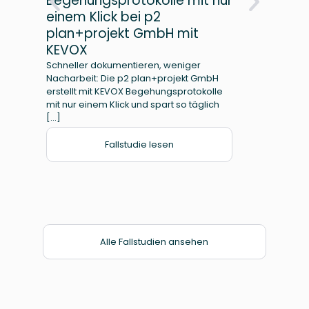
Begehungsprotokolle mit nur
Prü
einem Klick bei p2
Met
plan+projekt GmbH mit
Die G
spezia
KEVOX
Wartu
Schneller dokumentieren, weniger
einem
Nacharbeit: Die p2 plan+projekt GmbH
Dokum
erstellt mit KEVOX Begehungsprotokolle
mit nur einem Klick und spart so täglich
[…]
Fallstudie lesen
Alle Fallstudien ansehen