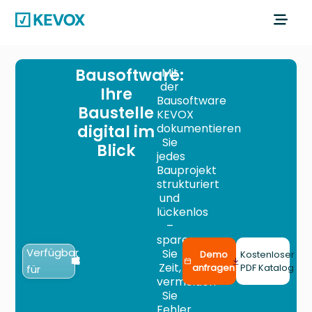
Bausoftware:
Mit
der
Ihre
Bausoftware
Baustelle
KEVOX
digital im
dokumentieren
Sie
Blick
jedes
Bauprojekt
strukturiert
und
lückenlos
–
sparen
Verfügbar
Sie
Demo
Kostenloser
Zeit,
für
anfragen
PDF Katalog
vermeiden
Sie
Fehler